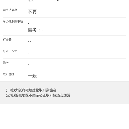
-
地代
国土法届出
不要
その他制限事項
-
備考：-
町会費
--
リボーン21
-
備考
-
取引態様
一般
(一社)大阪府宅地建物取引業協会
(公社)近畿地区不動産公正取引協議会加盟