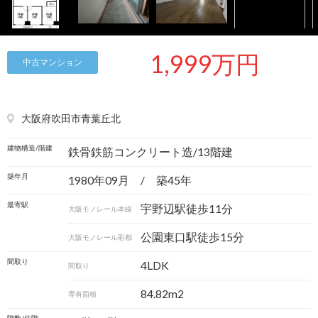
1,999万円
中古マンション
大阪府吹田市青葉丘北
建物構造/階建
鉄骨鉄筋コンクリート造/13階建
築年月
1980年09月 / 築45年
最寄駅
宇野辺駅徒歩11分
大阪モノレール本線
公園東口駅徒歩15分
大阪モノレール彩都
間取り
4LDK
間取り
84.82m
2
専有面積