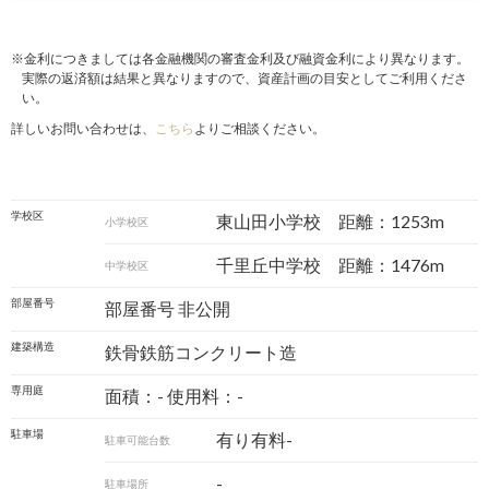
※金利につきましては各金融機関の審査金利及び融資金利により異なります。
実際の返済額は結果と異なりますので、資産計画の目安としてご利用くださ
い。
詳しいお問い合わせは、
こちら
よりご相談ください。
学校区
東山田小学校 距離：1253m
小学校区
千里丘中学校 距離：1476m
中学校区
部屋番号
部屋番号 非公開
建築構造
鉄骨鉄筋コンクリート造
専用庭
面積：- 使用料：-
駐車場
有り有料-
駐車可能台数
-
駐車場所