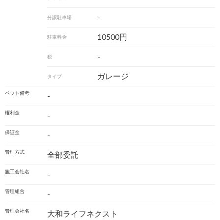
-
分譲駐車場
10500円
駐車料金
-
税
ガレージ
タイプ
ペット備考
-
権利金
-
保証金
-
管理方式
全部委託
施工会社名
-
管理組合
-
管理会社名
大和ライフネクスト