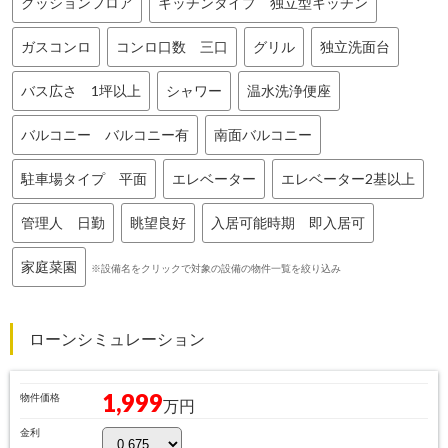
クッションフロア
キッチンタイプ 独立型キッチン
ガスコンロ
コンロ口数 三口
グリル
独立洗面台
バス広さ 1坪以上
シャワー
温水洗浄便座
バルコニー バルコニー有
南面バルコニー
駐車場タイプ 平面
エレベーター
エレベーター2基以上
管理人 日勤
眺望良好
入居可能時期 即入居可
家庭菜園
※設備名をクリックで対象の設備の物件一覧を絞り込み
ローンシミュレーション
1,999
物件価格
万円
金利