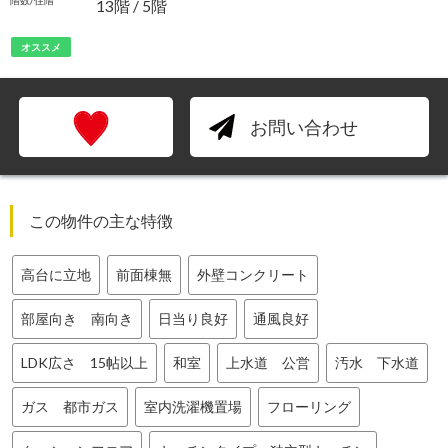
階数/住階
13階 / 5階
オススメ
お問い合わせ
この物件の主な特徴
高台に立地
前面棟無
外壁コンクリート
部屋向き 南向き
日当り良好
通風良好
LDK広さ 15帖以上
和室
上水道 公営
汚水 下水道
ガス 都市ガス
室内洗濯機置場
フローリング