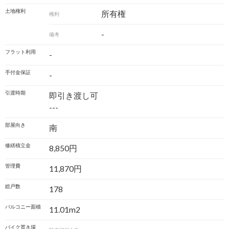
土地権利
所有権
権利
-
備考
フラット利用
-
手付金保証
-
引渡時期
即引き渡し可
---
部屋向き
南
修繕積立金
8,850円
管理費
11,870円
総戸数
178
バルコニー面積
11.01m
2
バイク置き場