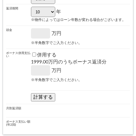
返済期間
年
※物件によってはローン年数が変わる場合がございます。
頭金
万円
※半角数字でご入力ください。
ボーナス併用支払
併用する
い
1999.00
万円のうちボーナス返済分
万円
※半角数字でご入力ください。
月割返済額
ボーナス支払い額
(年2回)