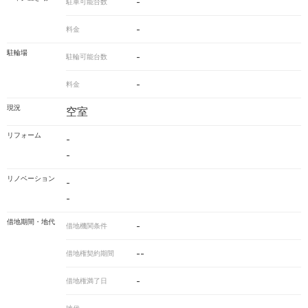
-
駐車可能台数
-
料金
駐輪場
-
駐輪可能台数
-
料金
現況
空室
リフォーム
-
-
リノベーション
-
-
借地期間・地代
-
借地機関条件
--
借地権契約期間
-
借地権満了日