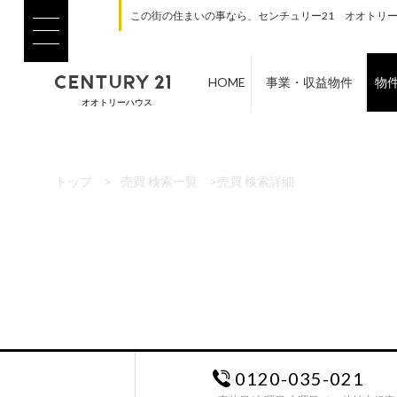
この街の住まいの事なら、センチュリー21 オオトリ
HOME
事業・収益物件
物
オオトリーハウス
トップ
>
売買 検索一覧
>
売買 検索詳細
0120-035-021