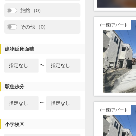
旅館 （0）
(一棟)アパート
その他 （0）
建物延床面積
〜
駅徒歩分
〜
(一棟)アパート
小学校区