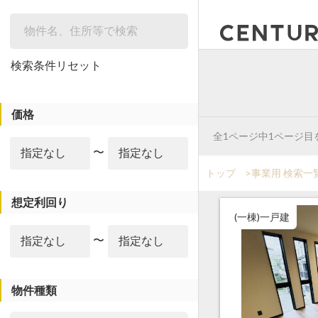
絞り込み
検索条件リセット
価格
全1ページ中1ページ目
〜
トップ
>
事業用 検索一
想定利回り
(一棟)一戸建
〜
物件種類