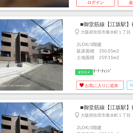
ログイン
会
■御堂筋線【江坂駅】徒
大阪府吹田市垂水町１丁目
2LDK/3階建
延床面積 350.05m
2
土地面積 259.11m
2
ｵｰﾅｰﾁｪﾝｼﾞ
オススメ
お気に入りに追加
■御堂筋線【江坂駅】徒
大阪府吹田市垂水町１丁目
2LDK/3階建