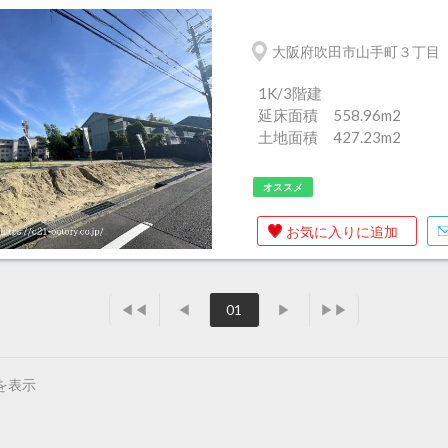
大阪府吹田市山手町３丁目
1K/3階建
延床面積 558.96m
2
土地面積 427.23m
2
オススメ
お気に入りに追加
◀◀
◀
01
▶
▶▶
を表示