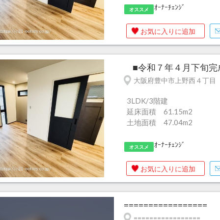
ｵｰﾅｰﾁｪﾝｼﾞ
オススメ
お気に入りに追加
■令和７年４月下旬完成済
大阪府豊中市上野西４丁目
3LDK/3階建
延床面積 61.15m
2
土地面積 47.04m
2
ｵｰﾅｰﾁｪﾝｼﾞ
オススメ
お気に入りに追加
=================
=================