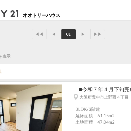
オオトリーハウス
◀◀
◀
01
▶
▶▶
を表示
覧
■令和７年４月下旬完成済
大阪府豊中市上野西４丁目
3LDK/3階建
延床面積 61.15m
2
土地面積 47.04m
2