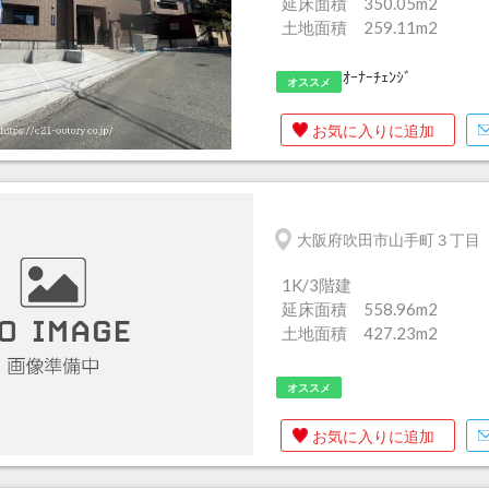
延床面積 350.05m
2
土地面積 259.11m
2
ｵｰﾅｰﾁｪﾝｼﾞ
オススメ
お気に入りに追加
大阪府吹田市山手町３丁目
1K/3階建
延床面積 558.96m
2
土地面積 427.23m
2
オススメ
お気に入りに追加