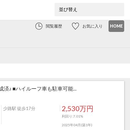
閲覧履歴
お気に入り
HOME
♪ ■ハイルーフ車も駐車可能...
2,530万円
少路駅 徒歩17分
利回り:7.01%
2025年04月(築1年)